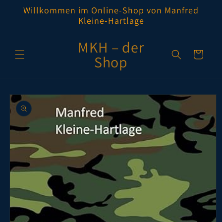
Direkt
Willkommen im Online-Shop von Manfred
zum
Kleine-Hartlage
Inhalt
MKH – der
Warenkorb
Shop
oduktinformationen
ringen