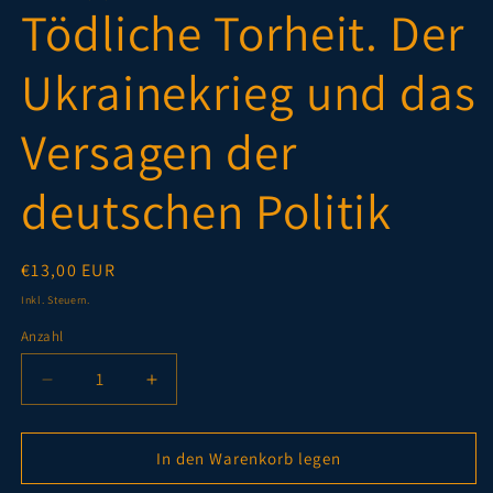
Tödliche Torheit. Der
Modal
öffnen
Ukrainekrieg und das
Versagen der
deutschen Politik
Normaler
€13,00 EUR
Preis
Inkl. Steuern.
Anzahl
Verringere
Erhöhe
die
die
Menge
Menge
für
für
In den Warenkorb legen
Tödliche
Tödliche